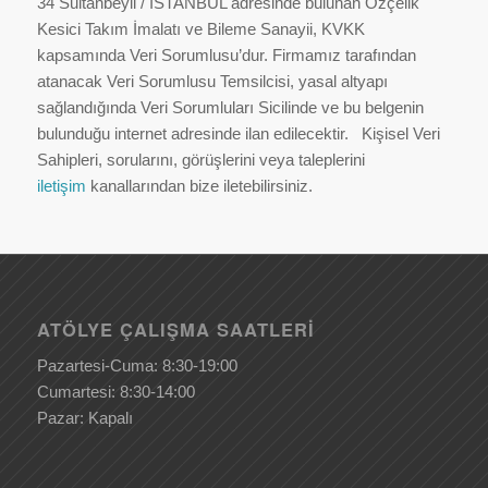
34 Sultanbeyli / İSTANBUL adresinde bulunan Özçelik
Kesici Takım İmalatı ve Bileme Sanayii, KVKK
kapsamında Veri Sorumlusu’dur. Firmamız tarafından
atanacak Veri Sorumlusu Temsilcisi, yasal altyapı
sağlandığında Veri Sorumluları Sicilinde ve bu belgenin
bulunduğu internet adresinde ilan edilecektir. Kişisel Veri
Sahipleri, sorularını, görüşlerini veya taleplerini
iletişim
kanallarından bize iletebilirsiniz.
ATÖLYE ÇALIŞMA SAATLERI
Pazartesi-Cuma: 8:30-19:00
Cumartesi: 8:30-14:00
Pazar: Kapalı