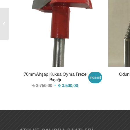
R30 Dış Bükey Freze
Kordon Bıçağı
70mmAhşap Kuksa Oyma Freze
Odun 
İndirim!
Bıçağı
Orijinal
Şu
₺
3.750,00
₺
3.500,00
fiyat:
andaki
₺ 3.750,00.
fiyat:
₺ 3.500,00.
ATÖLYE ÇALIŞMA SAATLERI