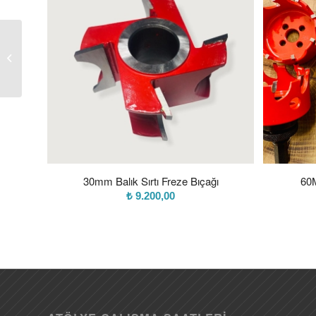
R 30 1/4 Daire Kenar
Yuvarlama Freze Bıçağı
30mm Balık Sırtı Freze Bıçağı
60
₺
9.200,00