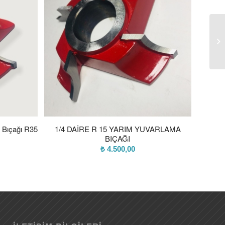
 Bıçağı R35
1/4 DAİRE R 15 YARIM YUVARLAMA
BIÇAĞI
₺
4.500,00