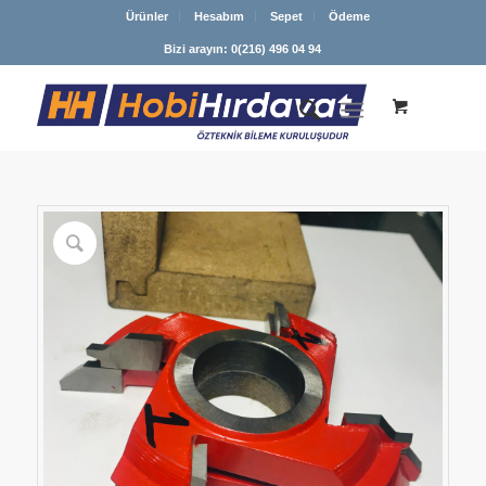
Ürünler
Hesabım
Sepet
Ödeme
Bizi arayın: 0(216) 496 04 94