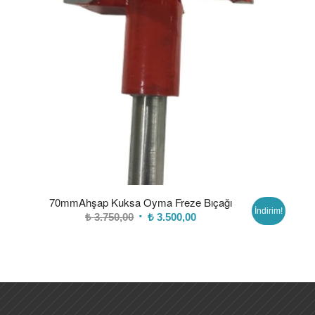
70mmAhşap Kuksa Oyma Freze Bıçağı
İndirim!
Orijinal
Şu
₺
3.750,00
₺
3.500,00
fiyat:
andaki
₺ 3.750,00.
fiyat:
₺ 3.500,00.