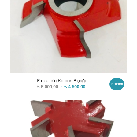
Freze İçin Kordon Bıçağı
İndirim!
Orijinal
Şu
₺
5.000,00
₺
4.500,00
fiyat:
andaki
₺ 5.000,00.
fiyat:
₺ 4.500,00.